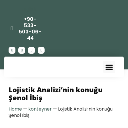
English
+90-
533-
503-06-
44
Lojistik Analizi’nin konuğu
Şenol İbiş
Home
—
konteyner
—
Lojistik Analizi’nin konuğu
Şenol İbiş