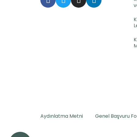
v
K
L
K
M
Aydınlatma Metni
Genel Başvuru F