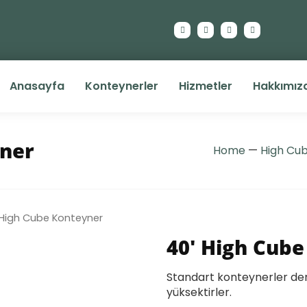
Anasayfa
Konteynerler
Hizmetler
Hakkımız
yner
Home
—
High Cu
 High Cube Konteyner
40′ High Cub
Standart konteynerler de
yüksektirler.