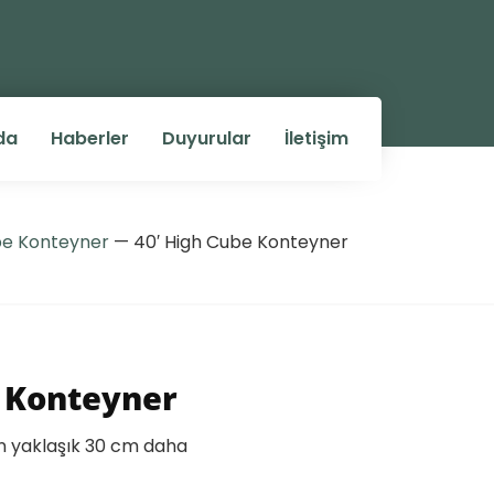
da
Haberler
Duyurular
İletişim
be Konteyner
—
40′ High Cube Konteyner
e Konteyner
n yaklaşık 30 cm daha