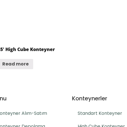
45′ High Cube Konteyner
Read more
nu
Konteynerler
onteyner Alım-Satım
Standart Konteyner
onteyner Depolama
High Cube Konteyner